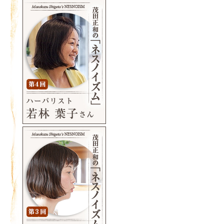
【生産終了製品について】
諸般の事情により、誠に勝手なが
産終了とさせていただきます。
ご愛用中のお客様にはご迷惑をお
が、何卒ご容赦くださいませ。
※店頭在庫がなくなり次第、販売
ただきます。
製品名
・ネスノ バランスディフェンスUV
・ネスノ マイルドボディスポンジ
2019年5月21日
【生産終了製品について】
ネスノバランスシャンプー・コン
諸般の事情により、誠に勝手なが
産終了とさせていただきます。 ご
様にはご迷惑をおかけいたします
くださいませ。※店頭在庫がなく
終了とさせていただきます。
製品名
・ネスノ バランスシャンプー
・ネスノ バランスコンディショナ
2019年4月5日