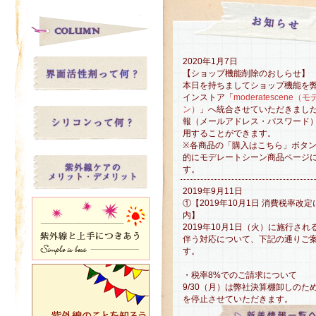
2020年1月7日
【ショップ機能削除のおしらせ】
本日を持ちましてショップ機能を
インストア「
moderatescene
ン）
」へ統合させていただきまし
報（メールアドレス・パスワード
用することができます。
※各商品の「購入はこちら」ボタ
的にモデレートシーン商品ページ
す。
2019年9月11日
①【2019年10月1日 消費税率改
内】
2019年10月1日（火）に施行さ
伴う対応について、下記の通りご
す。
・税率8%でのご請求について
9/30（月）は弊社決算棚卸しのた
を停止させていただきます。
そのため、増税前8%税率での最終