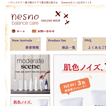
バランスケア～最小限のケアで最大限の肌力を 【nesno(ネスノ)公式サイト】