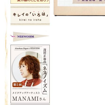
9/27（金）12:00までの発送分
ます。
※2019年10月1日（火）以降の
税率10%でのご請求とさせていた
・返品・交換について
2019年10月1日（火）以降、返
場合は以下の通りとなります。
返品：ご購入時の価格をご返金い
交換：ご交換時の消費税率を適用
②【期末棚卸し伴う出荷停止日の
9/30（月）は弊社決算棚卸しのた
を停止させていただきます。
休業中にいただいたご注文につき
10/1（火）より順次対応させてい
お客様には大変ご迷惑をおかけい
卒ご理解を賜りますようお願い申
※増税前8%税率での最終出荷日は9
12:00までの発送予定分とさせて
2019年8月21日
【消費税率変更に伴う価格表記変
2019年10月1日より施行される
伴い、本日よりサイト内の価格表
抜表記へ変更いたしました。