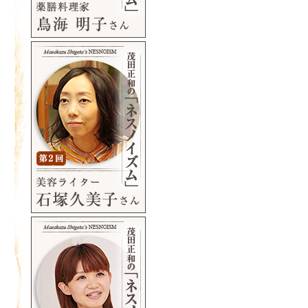
nesno×PICFA コラボレーショ
販売を開始しました。
2018年6月29日
凛RIN MAKE ミネラルバランス
開始しました。
2018年5月26日
【生産終了製品について】
ネスノメイクトライアルセット
諸般の事情により、誠に勝手なが
産終了とさせていただきます。
ご愛用中のお客様にはご迷惑をお
が、何卒ご容赦くださいませ。
※店頭在庫がなくなり次第、販売
ただきます。
製品名
・ネスノ バランスメイクトライア
L1（ライト）
・ネスノ バランスメイクトライア
N1（ナチュラル）
・ネスノ バランスメイクトライア
O1（オークル）
・ネスノ バランスメイクトライア
ンデーション３色セット