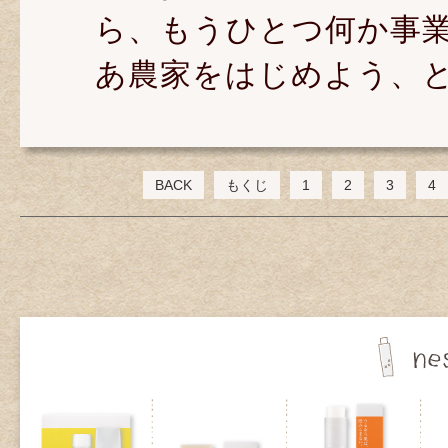
ら、もうひとつ何か事
あ農家をはじめよう、
BACK
もくじ
1
2
3
4